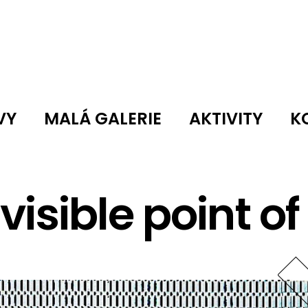
VY
MALÁ GALERIE
AKTIVITY
K
isible point of