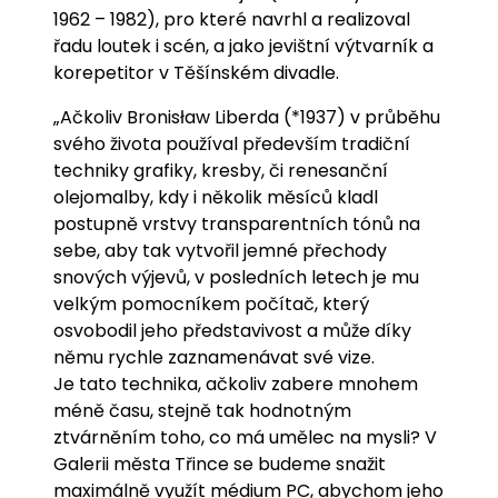
1962 – 1982), pro které navrhl a realizoval
řadu loutek i scén, a jako jevištní výtvarník a
korepetitor v Těšínském divadle.
„Ačkoliv Bronisław Liberda (*1937) v průběhu
svého života používal především tradiční
techniky grafiky, kresby, či renesanční
olejomalby, kdy i několik měsíců kladl
postupně vrstvy transparentních tónů na
sebe, aby tak vytvořil jemné přechody
snových výjevů, v posledních letech je mu
velkým pomocníkem počítač, který
osvobodil jeho představivost a může díky
němu rychle zaznamenávat své vize.
Je tato technika, ačkoliv zabere mnohem
méně času, stejně tak hodnotným
ztvárněním toho, co má umělec na mysli? V
Galerii města Třince se budeme snažit
maximálně využít médium PC, abychom jeho