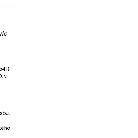
rie
541).
, v
sbu,
kého