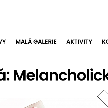
VY
MALÁ GALERIE
AKTIVITY
K
á: Melancholic