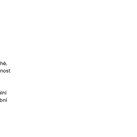
hé,
enost
lní
bní