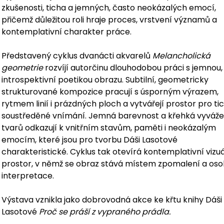
zkušenosti, ticha a jemných, často neokázalých emocí,
přičemž důležitou roli hraje proces, vrstvení významů a
kontemplativní charakter práce.
Představený cyklus dvanácti akvarelů
Melancholická
geometrie
rozvíjí autorčinu dlouhodobou práci s jemnou,
introspektivní poetikou obrazu. Subtilní, geometricky
strukturované kompozice pracují s úsporným výrazem,
rytmem linií i prázdných ploch a vytvářejí prostor pro tic
soustředěné vnímání. Jemná barevnost a křehká vyváž
tvarů odkazují k vnitřním stavům, paměti i neokázalým
emocím, které jsou pro tvorbu Dáši Lasotové
charakteristické. Cyklus tak otevírá kontemplativní vizuá
prostor, v němž se obraz stává místem zpomalení a oso
interpretace.
Výstava vznikla jako dobrovodná akce ke křtu knihy Dáši
Lasotové
Proč se práší z vypraného prádla.