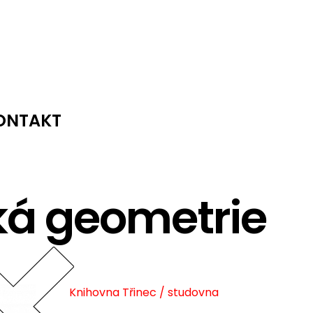
ONTAKT
ká geometrie
Knihovna Třinec / studovna