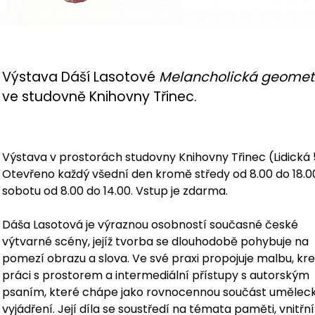
Výstava Dáší Lasotové
Melancholická geomet
ve studovně Knihovny Třinec.
Výstava v prostorách studovny Knihovny Třinec (Lidická 
Otevřeno každý všední den kromě středy od 8.00 do 18.00
sobotu od 8.00 do 14.00. Vstup je zdarma.
Dáša Lasotová je výraznou osobností současné české
výtvarné scény, jejíž tvorba se dlouhodobě pohybuje na
pomezí obrazu a slova. Ve své praxi propojuje malbu, kre
práci s prostorem a intermediální přístupy s autorským
psaním, které chápe jako rovnocennou součást umělec
vyjádření. Její díla se soustředí na témata paměti, vnitřní