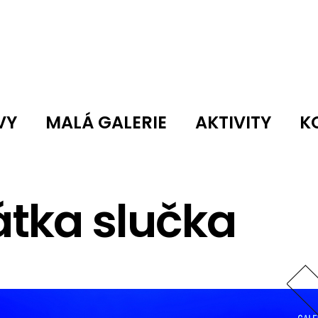
VY
MALÁ GALERIE
AKTIVITY
K
átka slučka