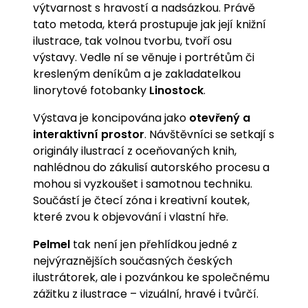
výtvarnost s hravostí a nadsázkou. Právě
tato metoda, která prostupuje jak její knižní
ilustrace, tak volnou tvorbu, tvoří osu
výstavy. Vedle ní se věnuje i portrétům či
kresleným deníkům a je zakladatelkou
linorytové fotobanky
Linostock
.
Výstava je koncipována jako
otevřený a
interaktivní prostor
. Návštěvníci se setkají s
originály ilustrací z oceňovaných knih,
nahlédnou do zákulisí autorského procesu a
mohou si vyzkoušet i samotnou techniku.
Součástí je čtecí zóna i kreativní koutek,
které zvou k objevování i vlastní hře.
Pelmel
tak není jen přehlídkou jedné z
nejvýraznějších současných českých
ilustrátorek, ale i pozvánkou ke společnému
zážitku z ilustrace – vizuální, hravé i tvůrčí.