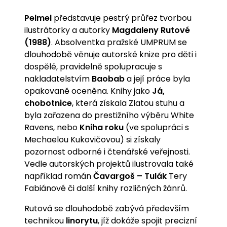
Pelmel
představuje pestrý průřez tvorbou
ilustrátorky a autorky
Magdaleny Rutové
(1988)
. Absolventka pražské UMPRUM se
dlouhodobě věnuje autorské knize pro děti i
dospělé, pravidelně spolupracuje s
nakladatelstvím
Baobab
a její práce byla
opakovaně oceněna. Knihy jako
Já,
chobotnice
, která získala Zlatou stuhu a
byla zařazena do prestižního výběru White
Ravens, nebo
Kniha roku
(ve spolupráci s
Mechaelou Kukovičovou) si získaly
pozornost odborné i čtenářské veřejnosti.
Vedle autorských projektů ilustrovala také
například román
Čavargoš – Tulák
Tery
Fabiánové či další knihy rozličných žánrů.
Rutová se dlouhodobě zabývá především
technikou
linorytu
, jíž dokáže spojit precizní