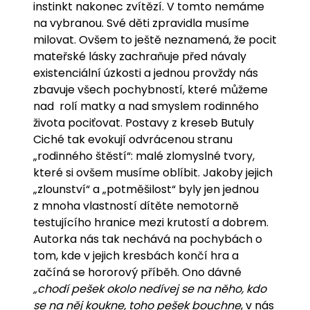
instinkt nakonec zvítězí. V tomto nemáme
na vybranou. Své děti zpravidla musíme
milovat. Ovšem to ještě neznamená, že pocit
mateřské lásky zachraňuje před návaly
existenciální úzkosti a jednou provždy nás
zbavuje všech pochybností, které můžeme
nad rolí matky a nad smyslem rodinného
života pociťovat. Postavy z kreseb Butuly
Ciché tak evokují odvrácenou stranu
„rodinného štěstí“: malé zlomyslné tvory,
které si ovšem musíme oblíbit. Jakoby jejich
„zlounství“ a „potměšilost“ byly jen jednou
z mnoha vlastností dítěte nemotorně
testujícího hranice mezi krutostí a dobrem.
Autorka nás tak nechává na pochybách o
tom, kde v jejich kresbách končí hra a
začíná se hororový příběh. Ono dávné
„chodí pešek okolo nedívej se na něho, kdo
se na něj koukne, toho pešek bouchne
, v nás