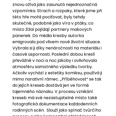
znovu ožívá jako zasunutá nejednoznačná
vzpomínka. Strach a rozpaky, které jsme při
této hře mohli pociťovat, byly tehdy
skutečné, podobně jako víra v ptáky, co
místo žížal pojídají partnery makových
panenek. Do média kresby autorka
emigrovala pod vlivem nové životní situace.
Vybrala si ji díky nenáročnosti na materiálu i
časové úspornosti. Poslední dobou kreslí
převážně v noci a noc jakoby i ovlivňovala
atmosféru samotného výsledku tvorby.
Ačkoliv vychází z estetiky komiksu, používá ji
mimo narativní rámec. „Příběhovost“ se tak
do jejích kreseb dostává jen ve formě
tajemného náznaku. V procesu vznikání
kreseb má své nezastupitelné místo také
fotografická dokumentace každodenních
rodinných scén. Slouží jako spínač tvůrčího