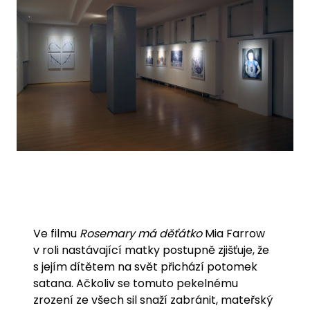
Ve filmu
Rosemary má děťátko
Mia Farrow
v roli nastávající matky postupně zjišťuje, že
s jejím dítětem na svět přichází potomek
satana. Ačkoliv se tomuto pekelnému
zrození ze všech sil snaží zabránit, mateřský