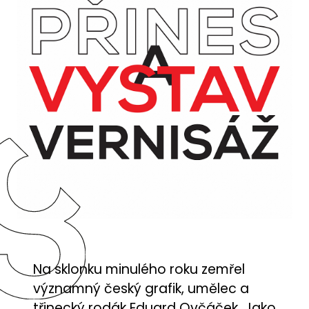
Na sklonku minulého roku zemřel
významný český grafik, umělec a
třinecký rodák Eduard Ovčáček. Jako