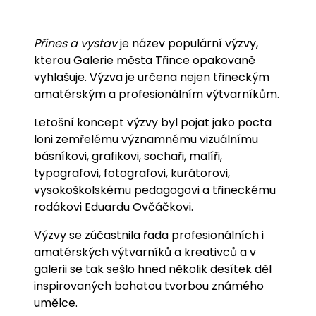
Přines a vystav
je název populární výzvy,
kterou Galerie města Třince opakovaně
vyhlašuje. Výzva je určena nejen třineckým
amatérským a profesionálním výtvarníkům.
Letošní koncept výzvy byl pojat jako pocta
loni zemřelému významnému vizuálnímu
básníkovi, grafikovi, sochaři, malíři,
typografovi, fotografovi, kurátorovi,
vysokoškolskému pedagogovi a třineckému
rodákovi Eduardu Ovčáčkovi.
Výzvy se zúčastnila řada profesionálních i
amatérských výtvarníků a kreativců a v
galerii se tak sešlo hned několik desítek děl
inspirovaných bohatou tvorbou známého
umělce.