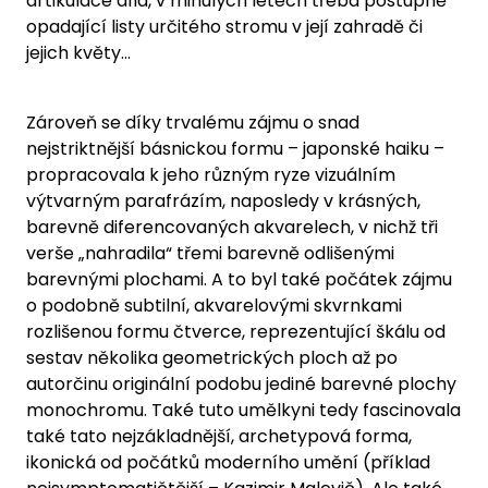
artikulace díla, v minulých letech třeba postupně
opadající listy určitého stromu v její zahradě či
jejich květy…
Zároveň se díky trvalému zájmu o snad
nejstriktnější básnickou formu – japonské haiku –
propracovala k jeho různým ryze vizuálním
výtvarným parafrázím, naposledy v krásných,
barevně diferencovaných akvarelech, v nichž tři
verše „nahradila“ třemi barevně odlišenými
barevnými plochami. A to byl také počátek zájmu
o podobně subtilní, akvarelovými skvrnkami
rozlišenou formu čtverce, reprezentující škálu od
sestav několika geometrických ploch až po
autorčinu originální podobu jediné barevné plochy
monochromu. Také tuto umělkyni tedy fascinovala
také tato nejzákladnější, archetypová forma,
ikonická od počátků moderního umění (příklad