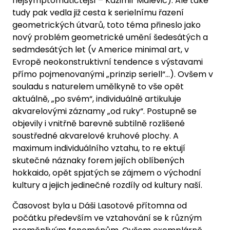
nejsymptomatičtější – Kazimir Malevič). Ale také
tudy pak vedla již cesta k serielnímu řazení
geometrických útvarů, toto téma přineslo jako
nový problém geometrické umění šedesátých a
sedmdesátých let (v Americe minimal art, v
Evropě neokonstruktivní tendence s výstavami
přímo pojmenovanými „prinzip seriell“…). Ovšem v
souladu s naturelem umělkyně to vše opět
aktuálně, „po svém“, individuálně artikuluje
akvarelovými záznamy „od ruky“. Postupně se
objevily i vnitřně barevně subtilně rozlišené
soustředné akvarelové kruhové plochy. A
maximum individuálního vztahu, to re ektují
skutečné náznaky forem jejích oblíbených
hokkaido, opět spjatých se zájmem o východní
kultury a jejich jedinečné rozdíly od kultury naší.
Časovost byla u Dáši Lasotové přítomna od
počátku především ve vztahování se k různým