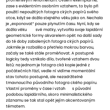
proměnlivým fenoménům. Ovšem exemplárně,
zase s evidentním osobním vztahem, to bylo při
použití nepoužitých fotogra ckých papírů svého
otce, když se dožila stejného věku jako on. Nechala
je „exponovat“ pouze plynutím času. Nyní, kdy se
dožila věku své matky, vytvořila svoje lapidární
geometrické formy akvarelem opět na další sady
do té doby zabalených fotogra ckých papírů.
Jakmile je rozbalila a přetřela mokrou barvou,
začaly se také stále proměňovat. A postupně
logicky tedy vznikalo dílo, tvořené vztahem dvou
listů: na jednom je fotogra cká kopie jedné z
počátečních fází, vedle ní vidíme momentální
stav tohoto postupně, ale nezadržitelně
tmavnoucího původního fotogra ckého papíru.
Vlastní proměny v čase i vztah s původní
podobou lapidárního, skoro minimalistického
záznamu se tak stal opět jejím akcentovaným
tématem.