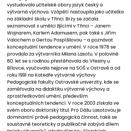
vystudovala učitelské obory jazyk český a
výtvarná výchova. Vzápětí nastoupila jako učitelka
na základní školu v Třinci. Brzy se začala
seznamovat s umělci žijícími v Třinci – Janem
Wojnarem, Karlem Adamusem, pak také s Jiřím
Valochem a Gertou Pospíšilovou – a poznávat
konceptuální tendence v umění. V roce 1978 se
provdala za výtvarníka Milana Lasotu. V polovině
80. let se s rodinou přestěhovala do Vřesiny u
Bílovce, vyučovala nejprve na SOŠ v Ostravě a od
roku 1991 na Katedře výtvarné výchovy
Pedagogické fakulty Ostravské univerzity, kde se
zaměřovala na didaktiku výtvarné výchovy a
zprostředkování umění, především
konceptuálních tendencí. V roce 2003 získala ve
svém oboru doktorský titul. Pro Dášu Lasotovou je
dominantní právě pedagogická činnost, také se
soustavně teoreticky a publikačně zabývá dílem