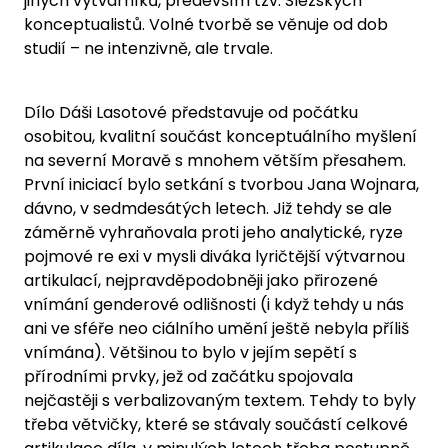
jiných výtvarníků, především tzv. Slezských
konceptualistů. Volné tvorbě se věnuje od dob
studií – ne intenzivně, ale trvale.
Dílo Dáši Lasotové představuje od počátku
osobitou, kvalitní součást konceptuálního myšlení
na severní Moravě s mnohem větším přesahem.
První iniciací bylo setkání s tvorbou Jana Wojnara,
dávno, v sedmdesátých letech. Již tehdy se ale
záměrně vyhraňovala proti jeho analytické, ryze
pojmové re exi v mysli diváka lyričtější výtvarnou
artikulací, nejpravděpodobněji jako přirozené
vnímání genderové odlišnosti (i když tehdy u nás
ani ve sféře neo ciálního umění ještě nebyla příliš
vnímána). Většinou to bylo v jejím sepětí s
přírodními prvky, jež od začátku spojovala
nejčastěji s verbalizovaným textem. Tehdy to byly
třeba větvičky, které se stávaly součástí celkové