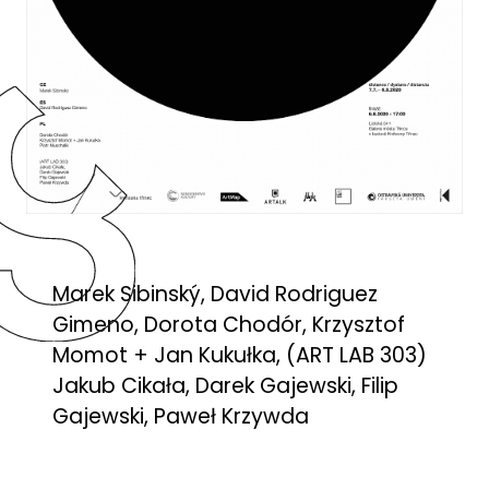
Marek Sibinský, David Rodriguez
Gimeno, Dorota Chodór, Krzysztof
Momot + Jan Kukułka, (ART LAB 303)
Jakub Cikała, Darek Gajewski, Filip
Gajewski, Paweł Krzywda